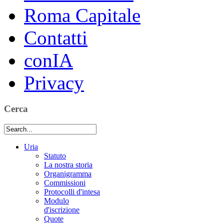
Roma Capitale
Contatti
conIA
Privacy
Cerca
Uria
Statuto
La nostra storia
Organigramma
Commissioni
Protocolli d'intesa
Modulo
d'iscrizione
Quote